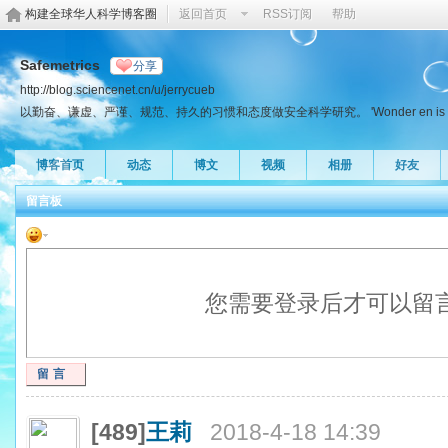
构建全球华人科学博客圈
返回首页
RSS订阅
帮助
Safemetrics
分享
http://blog.sciencenet.cn/u/jerrycueb
以勤奋、谦虚、严谨、规范、持久的习惯和态度做安全科学研究。 'Wonder en is ghe
博客首页
动态
博文
视频
相册
好友
留言板
您需要登录后才可以留
留言
[489]
王莉
2018-4-18 14:39