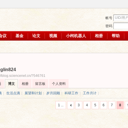
帐号
密码
会议
基金
论文
视频
小柯机器人
相册
帮助
glin824
://blog.sciencenet.cn/?546761
题
博文
相册
留言板
个人资料
滴
|
生活点滴
|
展望和计划
|
岁月回顾
|
科研工作
|
工作月计
|
1 ...
3
4
5
6
7
8