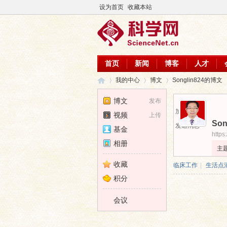
设为首页
收藏本站
首页
新闻
博客
人才
我的中心
博文
Songlin824的博文
博文
发布
加为好友
视频
上传
Son
科
›
›
›
发送消息
基金
https
相册
主
收藏
临床工作
|
生活点
积分
会议
学