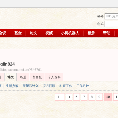
帐号
密码
会议
基金
论文
视频
小柯机器人
相册
帮助
glin824
://blog.sciencenet.cn/?546761
题
博文
相册
留言板
个人资料
滴
|
生活点滴
|
展望和计划
|
岁月回顾
|
科研工作
|
工作月计
|
1 ...
6
7
8
9
10
1