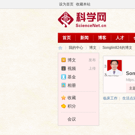
设为首页
收藏本站
首页
新闻
博客
人才
我的中心
博文
Songlin824的博文
博文
发布
加为好友
视频
上传
Son
科
›
›
›
发送消息
基金
https
相册
主
收藏
临床工作
|
生活点
积分
会议
学