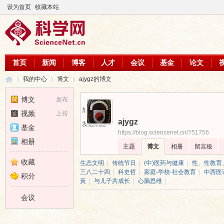
设为首页
收藏本站
首页
新闻
博客
人才
会议
基金
论文
我的中心
博文
ajygz的博文
博文
发布
加为好友
视频
上传
ajygz
科
›
›
›
发送消息
基金
https://blog.sciencenet.cn/?51756
相册
主题
博文
相册
留言板
收藏
生态文明
|
传统节日
|
(中)医药与健康
|
性、性教育、
三八二十四
|
科史哲
|
家庭-学校-社会教育
|
中西医
积分
黃
|
与儿子共成长
|
心脑思维
|
会议
学