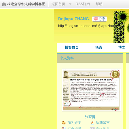
构建全球华人科学博客圈
返回首页
RSS订阅
帮助
Dr jiapu ZHANG
分享
http://blog.sciencenet.cn/u/jiapuzhang
博客首页
动态
博文
个人资料
张家普
加为好友
给我留言