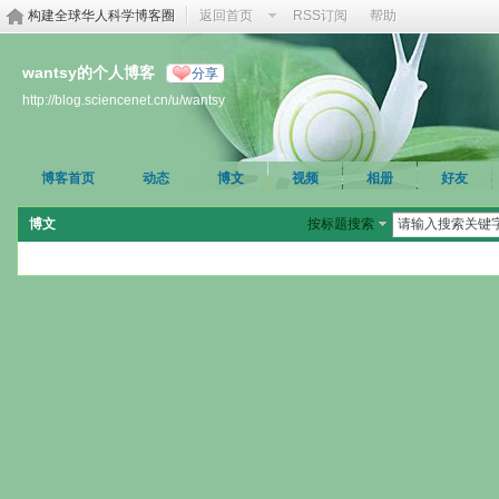
构建全球华人科学博客圈
返回首页
RSS订阅
帮助
wantsy的个人博客
分享
http://blog.sciencenet.cn/u/wantsy
博客首页
动态
博文
视频
相册
好友
博文
按标题搜索