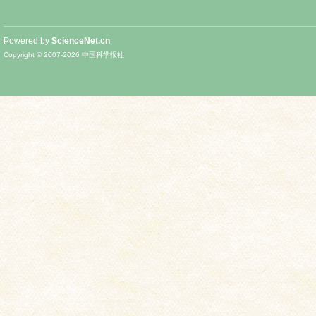
Powered by
ScienceNet.cn
Copyright © 2007-
2026
中国科学报社