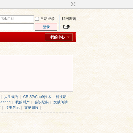
自动登录
找回密码
登录
注册
我的中心
|
人生规划
|
CRISP/Cap9技术
|
科技动
eeting
|
我的财产
|
会议纪实
|
文献阅读
作
|
读书笔记
|
文献阅读
|