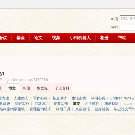
帐号
密码
会议
基金
论文
视频
小柯机器人
相册
帮助
yt
://blog.sciencenet.cn/?479860
题
博文
相册
留言板
个人资料
源表达
|
人生励志
|
写作心得
|
基金申请
|
生活杂类
|
科研心得
|
English review
队建设
|
综述写作
|
宏基因组
|
摘要写作
|
重要
|
相关软件
|
我爱我家
|
team m
结构生物学领域
|
管理咨询经济
|
科研工具
|
来自微信
|
健身健美
|
毕业论文写