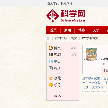
设为首页
收藏本站
首页
新闻
博客
人才
我的中心
博文
zwbyt的博文
博文
发布
加为好友
视频
上传
zwb
科
›
›
›
发送消息
基金
https
相册
主
收藏
细菌群体感应
|
异
态
|
各种答辩
|
团
积分
记录
|
英文学习
|
会议
学