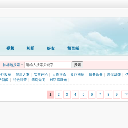
视频
相册
好友
留言板
按标题搜索
搜索
医疗改革
|
健康之友
|
实事评论
|
人物评论
|
食疗祛病
|
博务杂务
|
趣侃乱弹
|
学新闻
|
特色科普
|
笨鸟先飞
|
对话麻庭光
|
1
2
3
4
5
6
7
8
9
下