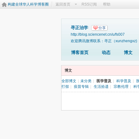
构建全球华人科学博客圈
返回首页
RSS订阅
帮助
寻正治学
分享
http://blog.sciencenet.cn/u/fs007
欢迎腾讯微博联系：寻正（xunzhengxz)
博客首页
动态
博文
博文
全部博文
|
未分类
|
医学普及
|
科学普及
|
打假
|
疫苗专辑
|
生活拾遗
|
宗教伦理
|
科