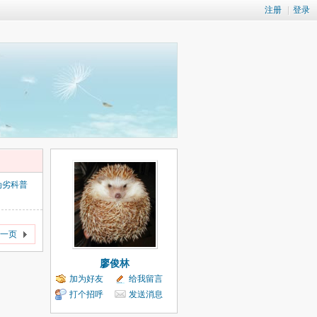
注册
|
登录
伪劣科普
一页
廖俊林
加为好友
给我留言
打个招呼
发送消息