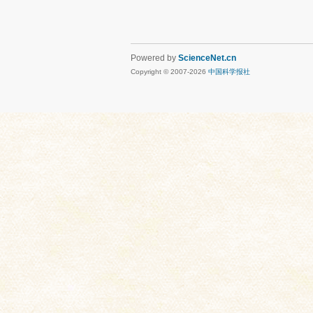
Powered by
ScienceNet.cn
Copyright © 2007-
2026
中国科学报社