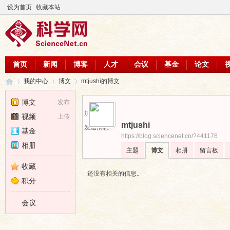
设为首页
收藏本站
首页
新闻
博客
人才
会议
基金
论文
我的中心
博文
mtjushi的博文
博文
发布
加为好友
视频
上传
mtjushi
科
›
›
›
发送消息
基金
https://blog.sciencenet.cn/?441176
相册
主题
博文
相册
留言板
收藏
还没有相关的信息。
积分
会议
学