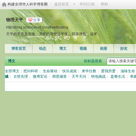
构建全球华人科学博客圈
返回首页
RSS订阅
帮助
物理天平
分享
http://blog.sciencenet.cn/u/freefloating
天平的常态是失衡，天平的理想是平衡，我摇摆着，追求...
博客首页
动态
博文
视频
相册
好友
博文
按标题搜索
全部博文
|
把问科研
|
生命驱动
|
快乐成就
|
来学往教
|
爱我所爱
|
滋味生命
缄
|
古哲先理
|
微博宏论
|
师恩撷英
|
天平天问
|
绝地挑战
|
盘整生活
|
单