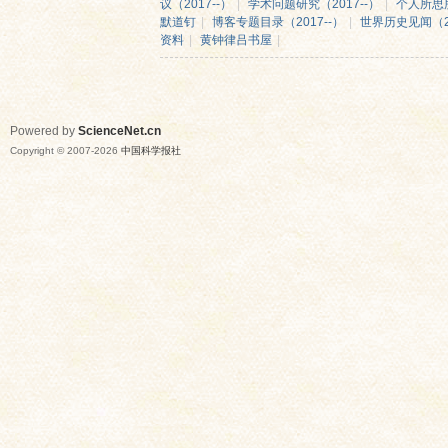
议（2017--）
|
学术问题研究（2017--）
|
个人所思所
默道钉
|
博客专题目录（2017--）
|
世界历史见闻（20
资料
|
黄钟律吕书屋
|
Powered by
ScienceNet.cn
Copyright © 2007-
2026
中国科学报社
网