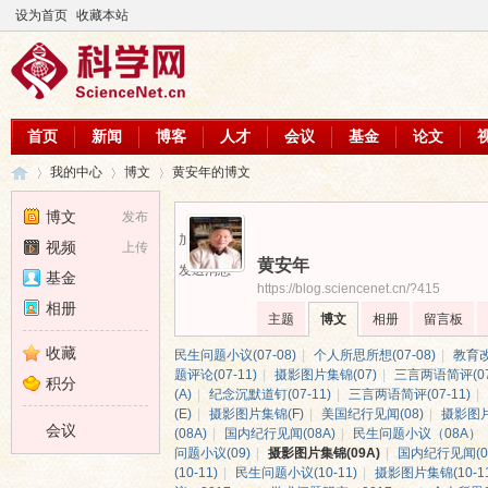
设为首页
收藏本站
首页
新闻
博客
人才
会议
基金
论文
我的中心
博文
黄安年的博文
博文
发布
加为好友
视频
上传
黄安年
科
›
›
›
发送消息
基金
https://blog.sciencenet.cn/?415
相册
主题
博文
相册
留言板
收藏
民生问题小议(07-08)
|
个人所思所想(07-08)
|
教育改
题评论(07-11)
|
摄影图片集锦(07)
|
三言两语简评(07
积分
(A)
|
纪念沉默道钉(07-11)
|
三言两语简评(07-11)
|
(E)
|
摄影图片集锦(F)
|
美国纪行见闻(08)
|
摄影图片
会议
(08A)
|
国内纪行见闻(08A)
|
民生问题小议（08A）
问题小议(09)
|
摄影图片集锦(09A)
|
国内纪行见闻(0
(10-11)
|
民生问题小议(10-11)
|
摄影图片集锦(10-11
学