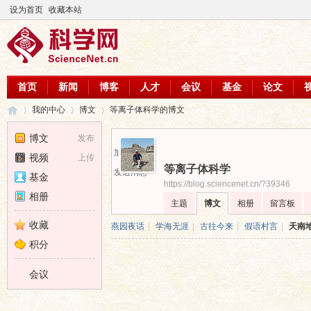
设为首页
收藏本站
首页
新闻
博客
人才
会议
基金
论文
我的中心
博文
等离子体科学的博文
博文
发布
加为好友
视频
上传
等离子体科学
科
›
›
›
发送消息
基金
https://blog.sciencenet.cn/?39346
相册
主题
博文
相册
留言板
收藏
燕园夜话
|
学海无涯
|
古往今来
|
假语村言
|
天南
积分
会议
学