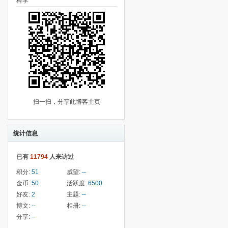
科学
扫一扫，分享此博客主页
统计信息
已有
11794
人来访过
积分:
51
威望:
--
金币:
50
活跃度:
6500
好友:
2
主题:
--
博文:
--
相册:
--
分享:
--