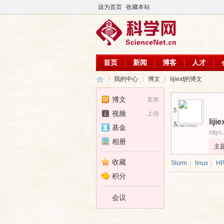
设为首页
收藏本站
首页
新闻
博客
人才
我的中心
博文
lijiext的博文
博文
发布
加为好友
视频
上传
lijie
科
›
›
›
发送消息
基金
https
相册
主
收藏
Slurm
|
linux
|
H
积分
会议
学