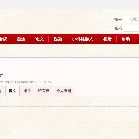
帐号
密码
会议
基金
论文
视频
小柯机器人
相册
帮助
xt
://blog.sciencenet.cn/?3514079
题
博文
相册
留言板
个人资料
PC
|