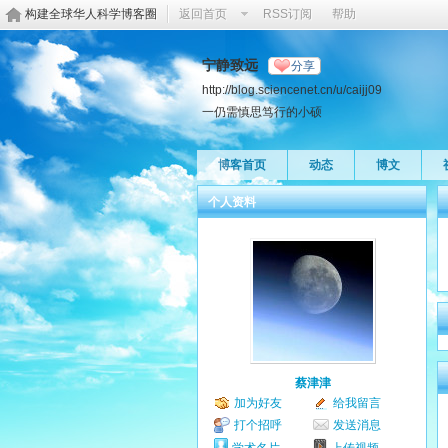
构建全球华人科学博客圈
返回首页
RSS订阅
帮助
宁静致远
分享
http://blog.sciencenet.cn/u/caijj09
一仍需慎思笃行的小硕
博客首页
动态
博文
个人资料
蔡津津
加为好友
给我留言
打个招呼
发送消息