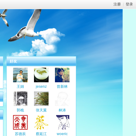
注册
|
登录
好友
王娟
jesenz
曾新林
郭桅
张天翼
林涛
苏德辰
蔡延江
woeric