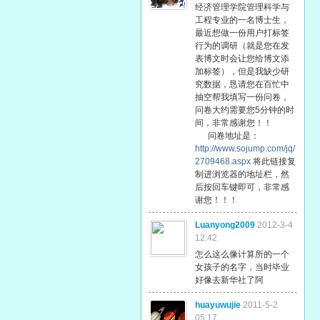
经济管理学院管理科学与
工程专业的一名博士生，
最近想做一份用户打标签
行为的调研（就是您在发
表博文时会让您给博文添
加标签），但是我缺少研
究数据，恳请您在百忙中
抽空帮我填写一份问卷，
问卷大约需要您5分钟的时
间，非常感谢您！！
问卷地址是：
http://www.sojump.com/jq/
2709468.aspx
将此链接复
制进浏览器的地址栏，然
后按回车键即可，非常感
谢您！！！
Luanyong2009
2012-3-4
12:42
怎么这么像计算所的一个
女孩子的名字，当时毕业
好像去新华社了阿
huayuwujie
2011-5-2
05:17