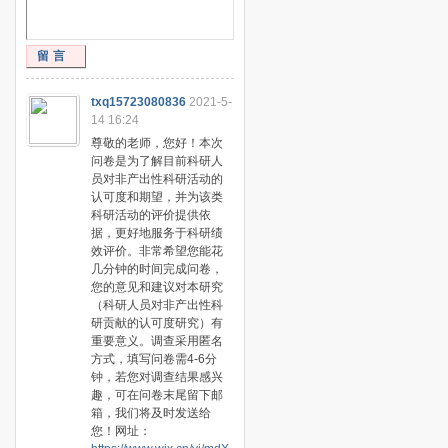
留言
txq15723080836
2021-5-
14 16:24
尊敬的老师，您好！本次
问卷是为了解目前科研人
员对非产出性科研活动的
认可度和期望，并为该类
科研活动的评价提供依
据，更好地服务于科研绩
效评价。非常希望您能花
几分钟的时间完成问卷，
您的意见和建议对本研究
（科研人员对非产出性科
研贡献的认可度研究）有
重要意义。调查采用匿名
方式，填写问卷需4-6分
钟，若您对调查结果感兴
趣，可在问卷末尾留下邮
箱，我们将及时发送给
您！网址：