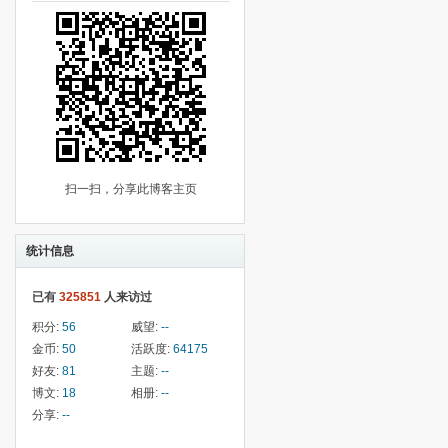
扫一扫，分享此博客主页
统计信息
已有
325851
人来访过
积分:
56
威望:
--
金币:
50
活跃度:
64175
好友:
81
主题:
--
博文:
18
相册:
--
分享:
--