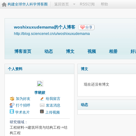
构建全球华人科学博客圈
返回首页
RSS订阅
帮助
woshixuxudemama的个人博客
分享
http://blog.sciencenet.cn/u/woshixuxudemama
博客首页
动态
博文
视频
相册
好
个人资料
博文
现在还没有博文
李晓姣
加为好友
给我留言
动态
打个招呼
发送消息
学术名片
上传视频
研究领域：
工程材料->建筑环境与结构工程->结
构工程