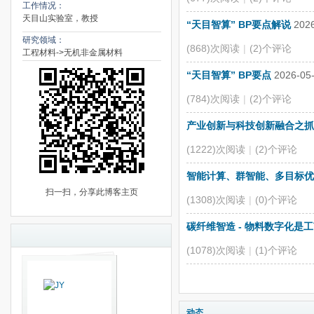
工作情况：
天目山实验室，教授
“天目智算” BP要点解说
2026
研究领域：
(868)次阅读
|
(2)个评论
工程材料->无机非金属材料
“天目智算” BP要点
2026-05
(784)次阅读
|
(2)个评论
产业创新与科技创新融合之抓
(1222)次阅读
|
(2)个评论
智能计算、群智能、多目标优
扫一扫，分享此博客主页
(1308)次阅读
|
(0)个评论
碳纤维智造 - 物料数字化是
(1078)次阅读
|
(1)个评论
动态