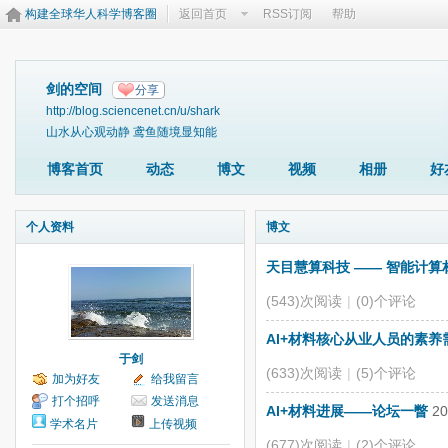
构建全球华人科学博客圈
返回首页
RSS订阅
帮助
剑的空间
分享
http://blog.sciencenet.cn/u/shark
山水从心观动静 鸢鱼随境显知能
博客首页
动态
博文
视频
相册
好
个人资料
博文
天目慧算科技 —— 智能计算
(543)次阅读
|
(0)个评论
AI+材料核心从业人员的素养
于剑
(633)次阅读
|
(5)个评论
加为好友
给我留言
打个招呼
发送消息
AI+材料进展——论坛一瞥
20
学术名片
上传视频
(677)次阅读
|
(2)个评论