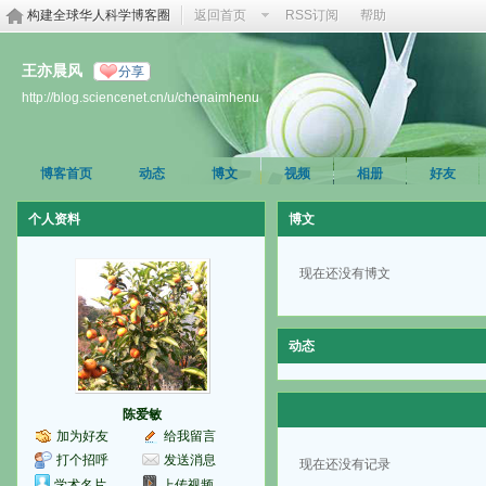
构建全球华人科学博客圈
返回首页
RSS订阅
帮助
王亦晨风
分享
http://blog.sciencenet.cn/u/chenaimhenu
博客首页
动态
博文
视频
相册
好友
个人资料
博文
现在还没有博文
动态
陈爱敏
加为好友
给我留言
打个招呼
发送消息
现在还没有记录
学术名片
上传视频