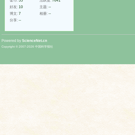
金币:
55
活跃度:
7641
好友:
10
主题:
--
博文:
7
相册:
--
分享:
--
Powered by
ScienceNet.cn
Copyright © 2007-
2026
中国科学报社