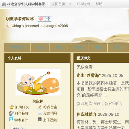
构建全球华人科学博客圈
返回首页
RSS订阅
帮助
职教学者何应林
分享
http://blog.sciencenet.cn/u/eagerss2008
博客首页
动态
博文
视频
相册
好友
个人资料
置顶博文
无权查看
走出“迷雾海”
2025-10-05
本书是我的第四本独著，是我
项目 “基于退役士兵生源的高
究”的最终研究 ...
何应林
(2516)次阅读
|
(2)个评论
加为好友
给我留言
打个招呼
发送消息
何应林简介
2026-06-10
学术名片
上传视频
何应林，男，博士研究生，南
大学高等教育学出站博士后。