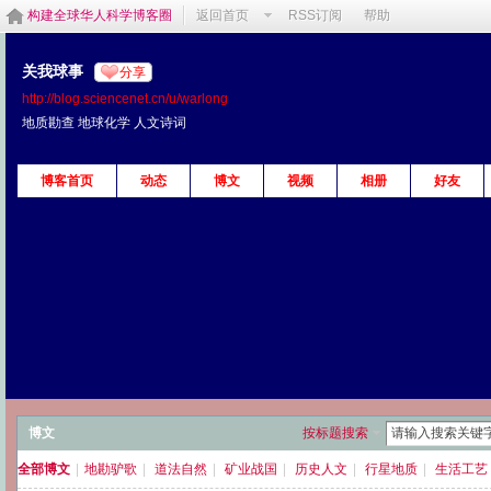
构建全球华人科学博客圈
返回首页
RSS订阅
帮助
关我球事
分享
http://blog.sciencenet.cn/u/warlong
地质勘查 地球化学 人文诗词
博客首页
动态
博文
视频
相册
好友
博文
按标题搜索
全部博文
|
地勘驴歌
|
道法自然
|
矿业战国
|
历史人文
|
行星地质
|
生活工艺