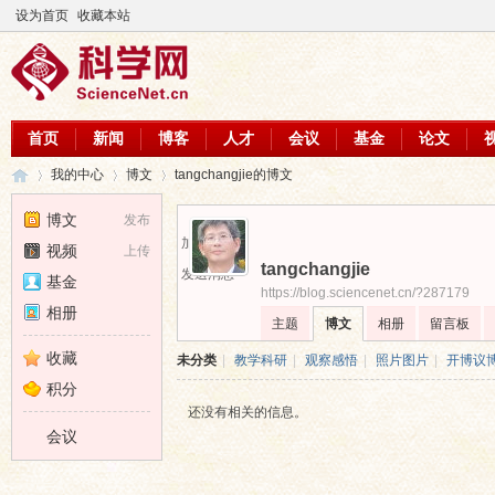
设为首页
收藏本站
首页
新闻
博客
人才
会议
基金
论文
我的中心
博文
tangchangjie的博文
博文
发布
加为好友
视频
上传
tangchangjie
科
›
›
›
发送消息
基金
https://blog.sciencenet.cn/?287179
相册
主题
博文
相册
留言板
收藏
未分类
|
教学科研
|
观察感悟
|
照片图片
|
开博议
积分
还没有相关的信息。
会议
学