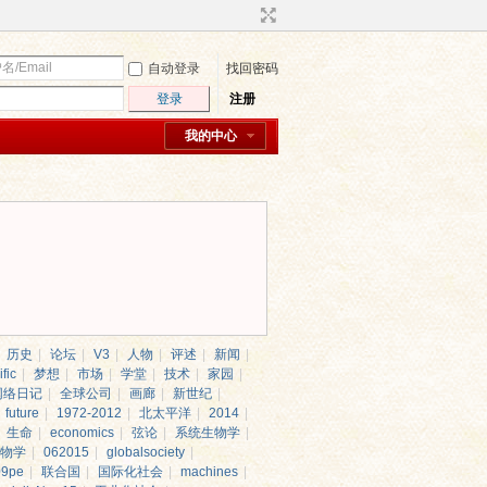
自动登录
找回密码
登录
注册
我的中心
历史
|
论坛
|
V3
|
人物
|
评述
|
新闻
|
fic
|
梦想
|
市场
|
学堂
|
技术
|
家园
|
网络日记
|
全球公司
|
画廊
|
新世纪
|
future
|
1972-2012
|
北太平洋
|
2014
|
生命
|
economics
|
弦论
|
系统生物学
|
物学
|
062015
|
globalsociety
|
09pe
|
联合国
|
国际化社会
|
machines
|