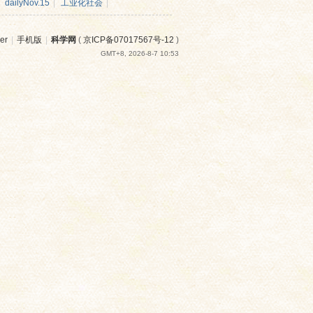
dailyNov.15
|
工业化社会
|
er
|
手机版
|
科学网
(
京ICP备07017567号-12
)
GMT+8, 2026-8-7 10:53