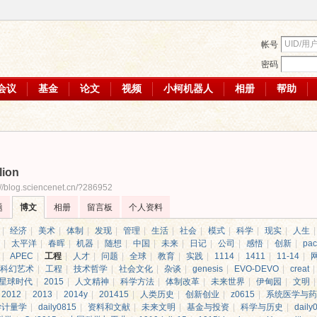
帐号
密码
会议
基金
论文
视频
小柯机器人
相册
帮助
lion
://blog.sciencenet.cn/?286952
题
博文
相册
留言板
个人资料
|
经济
|
美术
|
体制
|
发现
|
管理
|
生活
|
社会
|
模式
|
科学
|
现实
|
人生
|
|
太平洋
|
春晖
|
机器
|
随想
|
中国
|
未来
|
日记
|
公司
|
感悟
|
创新
|
paci
|
APEC
|
工程
|
人才
|
问题
|
全球
|
教育
|
实践
|
1114
|
1411
|
11-14
|
科幻艺术
|
工程
|
技术哲学
|
社会文化
|
杂谈
|
genesis
|
EVO-DEVO
|
creat
|
星球时代
|
2015
|
人文精神
|
科学方法
|
体制改革
|
未来世界
|
伊甸园
|
文明
|
2012
|
2013
|
2014y
|
201415
|
人类历史
|
创新创业
|
z0615
|
系统医学与药
学计量学
|
daily0815
|
资料和文献
|
未来文明
|
基金与投资
|
科学与历史
|
daily