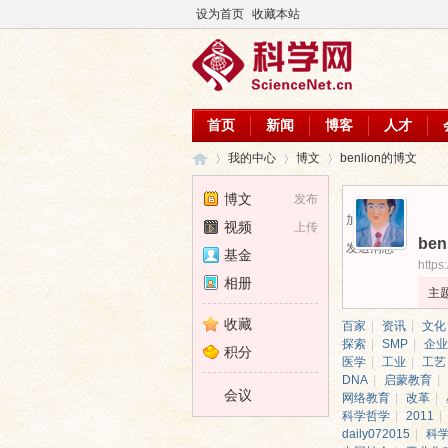
设为首页
收藏本站
首页
新闻
博客
人才
我的中心
博文
benlion的博文
博文
发布
加为好友
视频
上传
ben
科
›
›
›
发送消息
基金
https
相册
主
收藏
百家
|
资讯
|
文化
探索
|
SMP
|
企业
积分
医学
|
工业
|
工艺
DNA
|
启蒙教育
|
会议
网络教育
|
改革
|
科学哲学
|
2011
|
daily072015
|
科
学