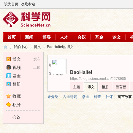
设为首页
收藏本站
首页
新闻
博客
人才
会议
基金
论文
我的中心
博文
BaoHaifei的博文
博文
发布
加为好友
视频
上传
BaoHaifei
科
›
›
›
发送消息
基金
https://blog.sciencenet.cn/?278905
相册
主题
博文
相册
留言板
收藏
未分类
|
古道诗词
|
拳道
|
科普
|
社评
|
寓言故事
积分
会议
学