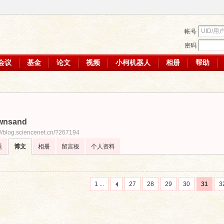
帐号
密码
会议
基金
论文
视频
小柯机器人
相册
帮助
wnsand
://blog.sciencenet.cn/?267194
题
博文
相册
留言板
个人资料
1 ...
27
28
29
30
31
3