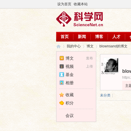
设为首页
收藏本站
首页
新闻
博客
人才
我的中心
博文
blownsand的博文
博文
发布
加为好友
视频
上传
blo
科
›
›
›
发送消息
基金
https
相册
主
收藏
未分类
|
积分
会议
学