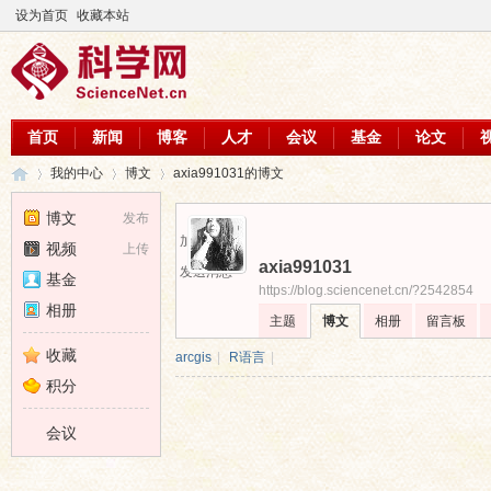
设为首页
收藏本站
首页
新闻
博客
人才
会议
基金
论文
我的中心
博文
axia991031的博文
博文
发布
加为好友
视频
上传
axia991031
科
›
›
›
发送消息
基金
https://blog.sciencenet.cn/?2542854
相册
主题
博文
相册
留言板
收藏
arcgis
|
R语言
|
积分
会议
学