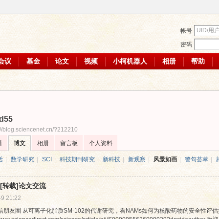
帐号
密码
会议
基金
论文
视频
小柯机器人
相册
帮助
d55
://blog.sciencenet.cn/?212210
题
博文
相册
留言板
个人资料
活
|
数学研究
|
SCI
|
科技期刊研究
|
新科技
|
新观察
|
风景如画
|
警句荟萃
|
[转载]论文交流
-9 21:22
信朋友圈 从可离子化脂质SM-102的代谢研究，看NAMs如何为核酸药物的安全性评