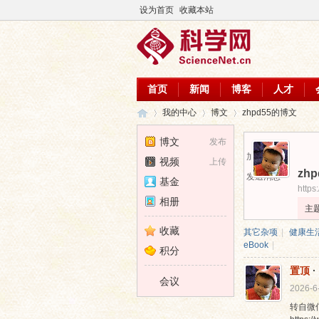
设为首页
收藏本站
首页
新闻
博客
人才
我的中心
博文
zhpd55的博文
博文
发布
加为好友
视频
上传
zhp
科
›
›
›
发送消息
基金
https
相册
主
收藏
其它杂项
|
健康生
eBook
|
积分
置顶
·
会议
2026-6
转自微
学