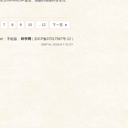
cid=author 欢迎关注mRNA/LNP递送、核酸药物辅料安全性、
7
8
9
10
... 12
下一页
er
|
手机版
|
科学网
(
京ICP备07017567号-12
)
GMT+8, 2026-8-7 01:57