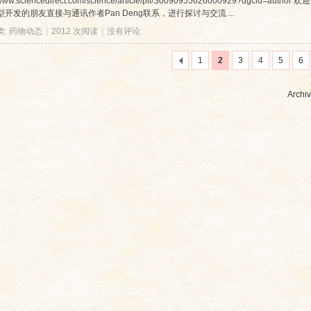
://www.sciencedirect.com/science/article/pii/S0090955626000929?dg
开发的朋友直接与通讯作者Pan Deng联系，进行探讨与交流 ...
类:
药物动态
|
2012 次阅读
|
没有评论
1
2
3
4
5
6
Archiv