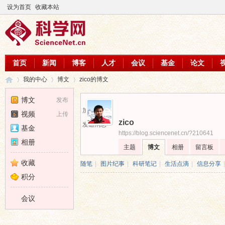
设为首页
收藏本站
首页
新闻
博客
人才
会议
基金
论文
我的中心
博文
zico的博文
博文
发布
加为好友
视频
上传
zico
科
›
›
›
发送消息
基金
https://blog.sciencenet.cn/?210641
相册
主题
博文
相册
留言板
收藏
随笔
|
图片纪事
|
科研笔记
|
生活点滴
|
信息分享
|
积分
会议
学