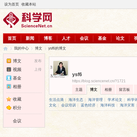
设为首页
收藏本站
首页
新闻
博客
人才
会议
基金
论文
我的中心
博文
ysf6的博文
博文
发布
加为好友
视频
上传
ysf6
科
›
›
›
发送消息
基金
https://blog.sciencenet.cn/?1721
相册
主题
博文
相册
留言板
收藏
生活点滴
|
海洋生态
|
海洋管理
|
学术论文
|
科学
文化
|
会议培训
|
蓝色经济
|
海洋科技
|
海洋灾害
|
积分
会议
学