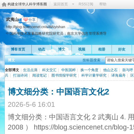
构建全球华人科学博客圈
返回首页
RSS订阅
帮助
武夷山
分享
http://blog.sciencenet.cn/u/Wuyishan
中国科学技术发展战略研究院研究员；南京大学信息管理系博导
博客首页
动态
博文
视频
相册
好友
博文
按标题搜索
全部博文
|
生活点滴
|
科文交汇
|
中医国粹
|
换一个角度
|
他山之石
|
鼓与呼
兵
|
打油诗词
|
阅读笔记
|
图书情报学研究
|
科学计量学研究
|
译海扁舟
|
区
博文细分类：中国语言文化2
2026-5-6 16:01
博文细分类：中国语言文化 2 武夷山 4.
2008 ） https://blog.sciencenet.cn/b