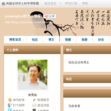
构建全球华人科学博客圈
返回首页
RSS订阅
帮助
yudanghui的个人博客
分享
http://blog.sciencenet.cn/u/yudanghui
博客首页
动态
博文
视频
相册
好友
个人资料
博文
现在还没有博文
动态
余党会
加为好友
给我留言
打个招呼
发送消息
无权查看