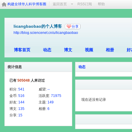
构建全球华人科学博客圈
返回首页
RSS订阅
帮助
licangbaobao的个人博客
分享
http://blog.sciencenet.cn/u/licangbaobao
博客首页
动态
博文
视频
相册
好
统计信息
动态
已有
505048
人来访过
积分:
541
威望:
--
金币:
516
活跃度:
71975
现在还没有记录
好友:
144
主题:
149
博文:
135
相册:
6
分享:
15