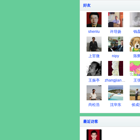
好友
shenlu
许培扬
钱
上官微
nipy
陈
王振亭
zhangjian1950
王
尚松浩
沈华东
侯成
最近访客