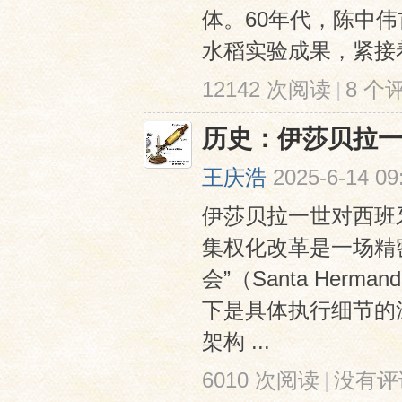
体。60年代，陈中
水稻实验成果，紧接着
12142 次阅读
|
8 个
历史：伊莎贝拉
王庆浩
2025-6-14 09
伊莎贝拉一世对西班
集权化改革是一场精
会”（Santa He
下是具体执行细节的
架构 ...
6010 次阅读
|
没有评