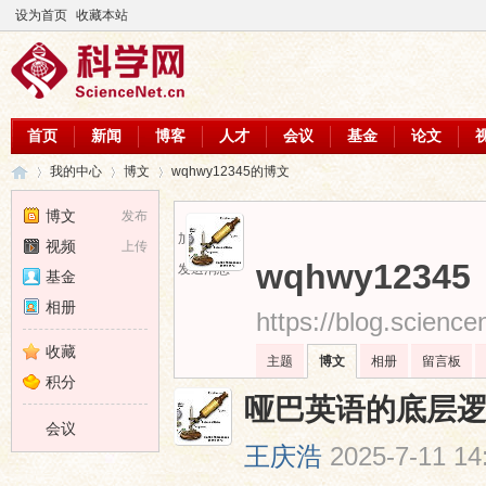
设为首页
收藏本站
首页
新闻
博客
人才
会议
基金
论文
我的中心
博文
wqhwy12345的博文
博文
发布
加为好友
视频
上传
科
›
›
›
wqhwy12345
发送消息
基金
相册
https://blog.scienc
收藏
主题
博文
相册
留言板
积分
哑巴英语的底层
会议
王庆浩
2025-7-11 14
学