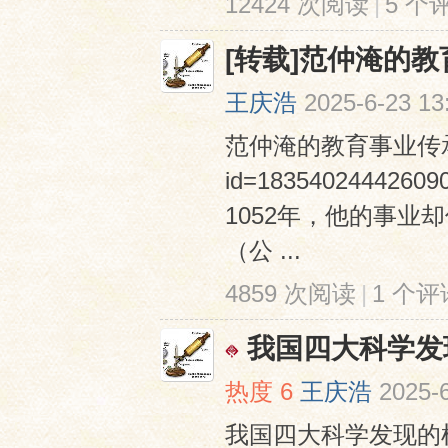
12424 次阅读
|
5 个
[转载]范仲淹的教
王庆浩
2025-6-23 13
范仲淹的教育事业传承900多年
id=183540244426
1052年，他的事业却
（公 ...
4859 次阅读
|
1 个评
我国四大科学发
热度
6
王庆浩
2025-
我国四大科学发现的