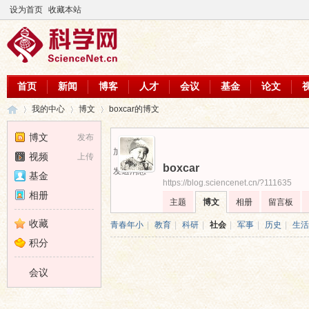
设为首页
收藏本站
首页
新闻
博客
人才
会议
基金
论文
我的中心
博文
boxcar的博文
博文
发布
加为好友
视频
上传
boxcar
科
›
›
›
发送消息
基金
https://blog.sciencenet.cn/?111635
相册
主题
博文
相册
留言板
收藏
青春年小
|
教育
|
科研
|
社会
|
军事
|
历史
|
生活
积分
会议
学