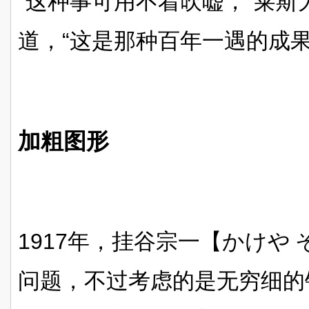
“这种事可用不着吹嘘，”莱斯大学
道，“这是那种百年一遇的成
加粗图形
1917
年，挂谷宗一【
かけや
问题，不过考虑的是无穷细的