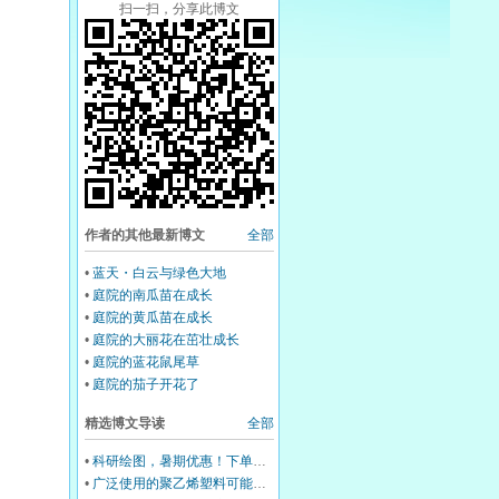
扫一扫，分享此博文
作者的其他最新博文
全部
•
蓝天・白云与绿色大地
•
庭院的南瓜苗在成长
•
庭院的黄瓜苗在成长
•
庭院的大丽花在茁壮成长
•
庭院的蓝花鼠尾草
•
庭院的茄子开花了
精选博文导读
全部
•
科研绘图，暑期优惠！下单立减500元
•
广泛使用的聚乙烯塑料可能会损害你的肝脏