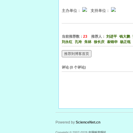
主办单位：
支持单位：
当前推荐数：
23
推荐人：
刘进平
钱大鹏
刘永红
孔玲
朱林
徐长庆
崔锦华
杨正瓴
推荐到博客首页
评论 (
0
个评论)
Powered by
ScienceNet.cn
Copyright © 2007-
2026
中国科学报社