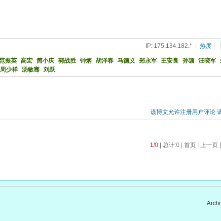
IP: 175.134.182.*
|
热度
|
范振英
高宏
简小庆
郭战胜
钟炳
胡泽春
马德义
郑永军
王安良
孙颉
汪晓军
周少祥
汤敏骞
刘跃
该博文允许注册用户评论 
1/
0 | 总计:0 | 首页 | 上一页 
Archi