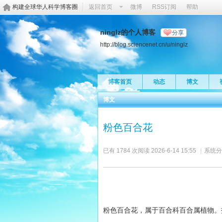
构建全球华人科学博客圈
返回首页
微博
RSS订阅
帮助
ninglz的个人博客
分享
http://blog.sciencenet.cn/u/ninglz
博客首页
动态
博文
博文
粉色百合花
已有 1784 次阅读
2026-6-14 15:55
|
系统分
粉色百合花，属于百合科百合属植物。拍摄于