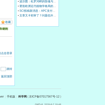
•
波尔图：杜罗河畔的惊魂与治愈
•
塑造欧洲近代植物学格局的马德里皇家植物园里程碑式园长
•
SCI投稿新消息：APC支付服务再升级！
•
文章又卡初审了？问题也许在Cover Letter上，这份写作指南+模板拿好！
收藏
朱晓刚
请点击登录
|
跳转
返回顶部
ver
|
手机版
|
科学网
(
京ICP备07017567号-12
)
GMT+8, 2026-8-7 19:48