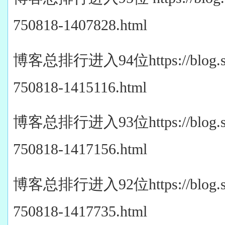
750818-1407828.html
博客总排行进入
94
位
https://blog.
750818-1415116.html
博客总排行进入
93
位
https://blog.
750818-1417156.html
博客总排行进入
92
位
https://blog.
750818-1417735.html