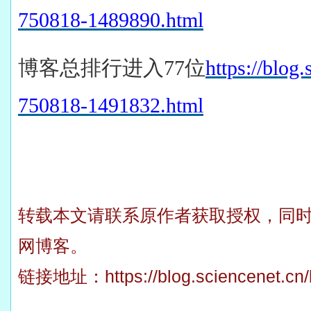
750818-1489890.html
博客总排行
进入
77
位
https://blog.
750818-1491832.html
转载本文请联系原作者获取授权，同
网博客。
链接地址：
https://blog.sciencenet.c