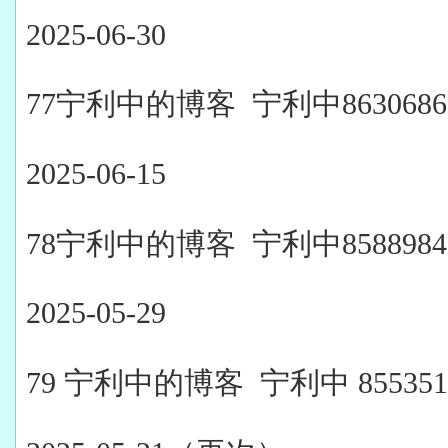
2025-06-30
77
宁利中的博客
宁利中
8630686
2025-06-15
7
8
宁利中的博客
宁利中
8588984
2025-05-2
9
79
宁利中的博客
宁利中
85
5351