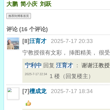
大鹏
简小庆
刘跃
推荐到博客首页
评论 (
16
个评论)
[8]
汪育才
2025-7-17 20:33
宁教授很有文彩， 挿图精美， 很
宁利中
回复
汪育才
：
谢谢汪教授
2025-7-17 22:34
1 楼（回复楼主）
[7]
檀成龙
2025-7-17 18:34