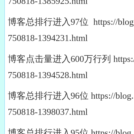
750818-1385925.html
博客总排行进入
97
位
https://blog
750818-1394231.html
博客点击量进入
600
万行列
https
750818-1394528.html
博客总排行进入
96
位
https://blog
750818-1398037.html
博客总排行进入
95
位
https://blog