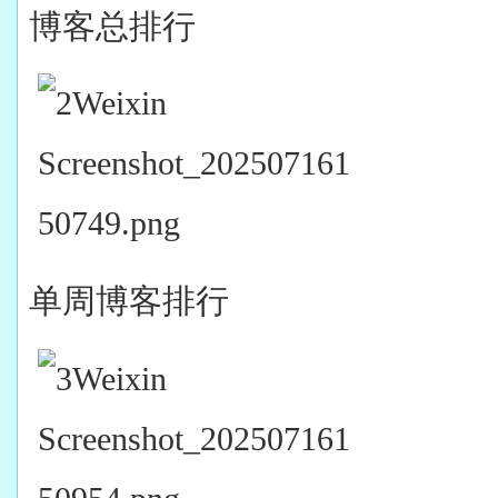
博客总排行
单周博客排行