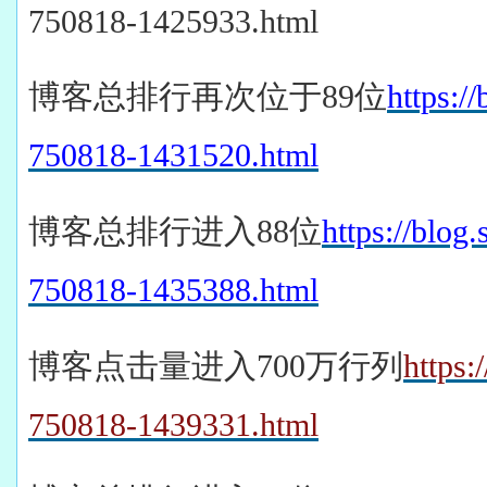
750818-1425933.html
博客总排行再次位于
8
9
位
https:/
750818-1431520.html
博客总排行
进入
8
8
位
https://blog.
750818-1435388.html
博客点击量进入
7
00
万行列
https:
750818-1439331.html