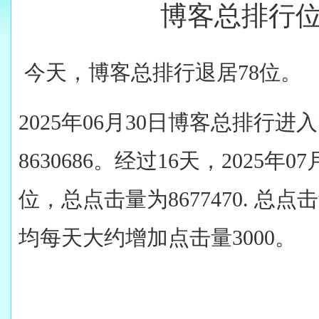
博客总排行
今天，博客总排行退居78位。
2025
年
06
月
30
日
博客总排行进入
8630686
。经过
16
天，
2025
年
07
位，总点击量为
8677470.
总
点击
均每天大约增加点击量
3000
。