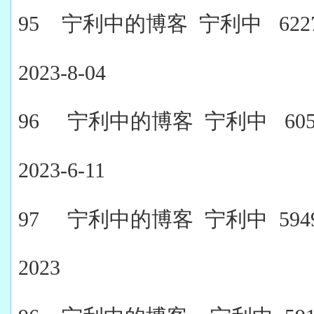
95
宁利中的博客
宁利中
622
2023-8-04
96
宁利中的博客
宁利中
605
2023-6-11
97
宁利中的博客
宁利中
594
2023