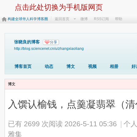
点击此处切换为手机版网页
构建全球华人科学博客圈
返回首页
微博
RSS订阅
帮助
张晓良的博客
分享
http://blog.sciencenet.cn/u/zhangxiaoliang
博客首页
动态
博文
视频
相册
好
博文
入馔认榆钱，点羹凝翡翠（清
已有 2699 次阅读
2026-5-11 05:36
|
个人
雅集