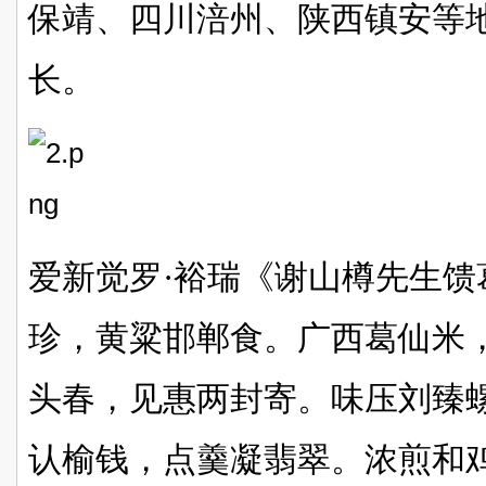
保靖、四川涪州、陕西镇安等
长。
爱新觉罗·裕瑞《谢山樽先生馈
珍，黄粱邯郸食。广西葛仙米
头春，见惠两封寄。味压刘臻
认榆钱，点羹凝翡翠。浓煎和