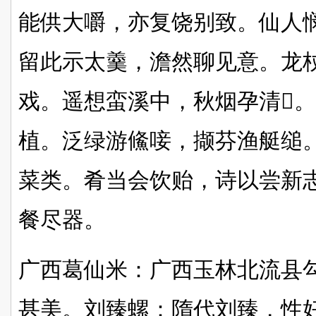
能供大嚼，亦复饶别致。仙人
留此示太羹，澹然聊见意。龙
戏。遥想蛮溪中，秋烟孕清𮤲
植。泛绿游鯈唼，撷芬渔艇缒
菜类。肴当会饮贻，诗以尝新
餐尽器。
广西葛仙米：广西玉林北流县勾
甚美。刘臻螺：隋代刘臻，性好啖