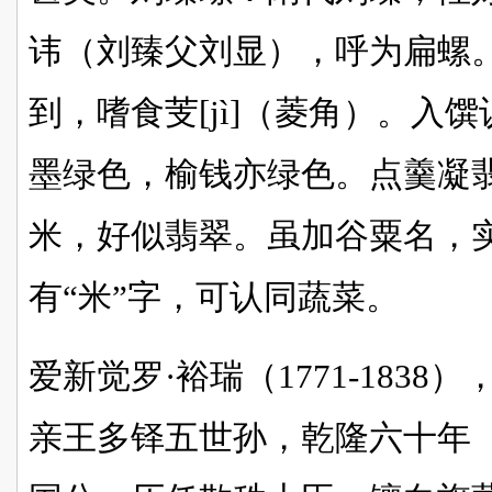
讳（刘臻父刘显），呼为扁螺
到，‌嗜食芰‌[jì]（菱角）。
墨绿色，榆钱亦绿色。点羹凝
米，好似翡翠。虽加谷粟名，
有“米”字，可认同蔬菜。
爱新觉罗·裕瑞（1771-183
亲王多铎五世孙，乾隆六十年（