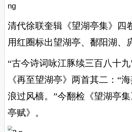
清代徐联奎辑《望湖亭集》四卷
用红圈标出望湖亭、鄱阳湖、
“古今诗词咏江豚续三百八十九
《再至望湖亭》两首其二：“
浪过风樯。”今翻检《望湖亭
亭赋》。