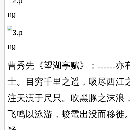
曹秀先《望湖亭赋》：……亦
士。目穷千里之遥，吸尽西江
注天潢于尺只。吹黑豚之沫浪
飞鸣以泳游，蛟鼋出没而移徙