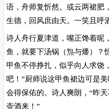
语，舟师复忻然。或云两裙肥
生德，回风庶由天。一笑且呼
诗人舟行夏津道，嘴正馋着呢
鱼，就要下汤锅（炰与燔）？惊恐（
甲鱼不停挣扎，似乎向人求饶
吧！”厨师说这甲鱼裙边可是
会得保佑的。诗人爽朗，“昨
壶酒来！”