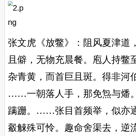
张文虎《放鳖》：阻风夏津道
且僻，无物充晨餐。庖人持鳖
杂青黄，而首巨且斑。得非河
……一朝落人手，那免炰与燔
蹒跚。……张目首频举，似亦
觳觫殊可怜。趣命舍渠去，逆