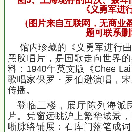
《义勇军进
（图片来自互联网，无商业
题可联系删
馆内珍藏的《义勇军进行
黑胶唱片，是国歌走向世界的
料：
1940
年英文版《
Chee Lai
歌唱家保罗・罗伯逊演唱，宋
传播。
登临三楼，展厅陈列海派
片。凭窗远眺沪上繁华城景，
晰脉络铺展：石库门落笔成词