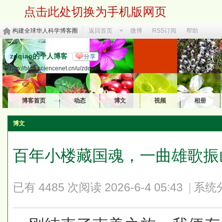
点击此处切换为手机版网页
构建全球华人科学博客圈
返回首页
微博
RSS订阅
帮助
zdqiao的个人博客
分享
http://blog.sciencenet.cn/u/zdqiao
博客首页
动态
博文
视频
相册
博文
百年小楼藏国魂，一曲雄歌振
已有 4485 次阅读
2026-6-4 05:43
|
系统