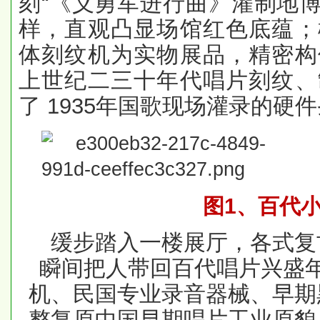
刻“《义勇军进行曲》灌制地博
样，直观凸显场馆红色底蕴；
体刻纹机为实物展品，精密构
上世纪二三十年代唱片刻纹、
了 1935年国歌现场灌录的硬
图
1
、百代
缓步踏入一楼展厅，各式复
瞬间把人带回百代唱片兴盛
机、民国专业录音器械、早期
整复原中国早期唱片工业原貌