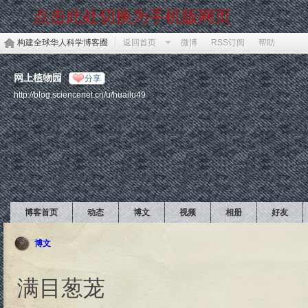
点击此处切换为手机版网页
构建全球华人科学博客圈
返回首页
微博
RSS订阅
帮助
网上植物园
分享
http://blog.sciencenet.cn/u/huailu49
博客首页
动态
博文
视频
相册
好友
博文
满目葱茏