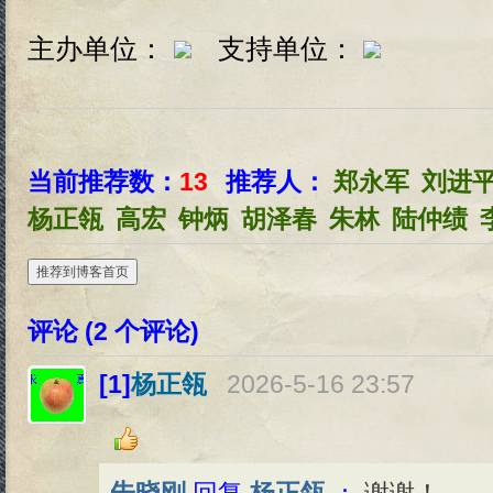
主办单位：
支持单位：
当前推荐数：
13
推荐人：
郑永军
刘进
杨正瓴
高宏
钟炳
胡泽春
朱林
陆仲绩
推荐到博客首页
评论 (
2
个评论)
[1]
杨正瓴
2026-5-16 23:57