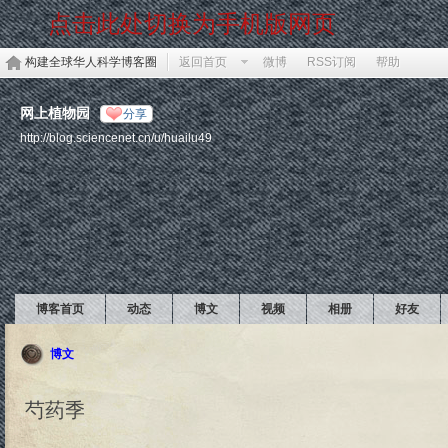
点击此处切换为手机版网页
构建全球华人科学博客圈
返回首页
微博
RSS订阅
帮助
网上植物园
分享
http://blog.sciencenet.cn/u/huailu49
博客首页
动态
博文
视频
相册
好友
博文
芍药季