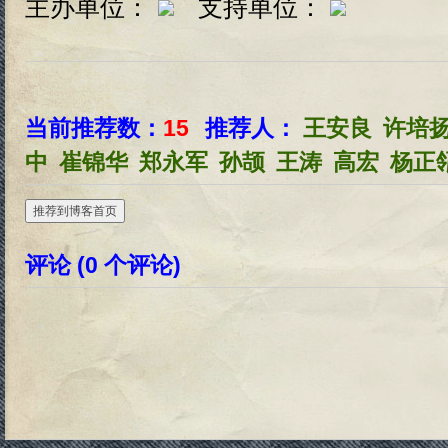
主办单位：
支持单位：
当前推荐数：
15
推荐人：
王安良
许培
中
崔锦华
郑永军
孙颉
王涛
高宏
杨正
推荐到博客首页
评论 (
0
个评论)