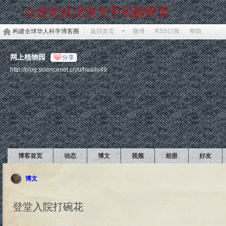
点击此处切换为手机版网页
构建全球华人科学博客圈
返回首页
微博
RSS订阅
帮助
网上植物园
分享
http://blog.sciencenet.cn/u/huailu49
博客首页
动态
博文
视频
相册
好友
博文
登堂入院打碗花