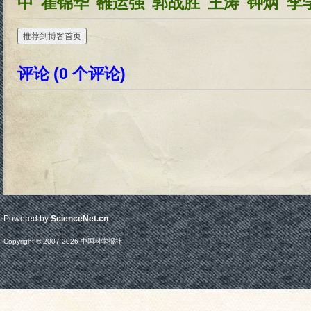
中
崔锦华
雒运强
郭战胜
王涛
钟炳
李
推荐到博客首页
评论 (
0
个评论)
Powered by
ScienceNet.cn
Copyright © 2007-
2026
中国科学报社