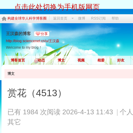
点击此处切换为手机版网页
构建全球华人科学博客圈
返回首页
微博
RSS订阅
帮助
王汉森的博客
分享
http://blog.sciencenet.cn/u/王汉森
Welcome to my blog！
博客首页
动态
博文
视频
相册
好友
博文
赏花（4513）
已有 1984 次阅读
2026-4-13 11:43
|
个人
其它