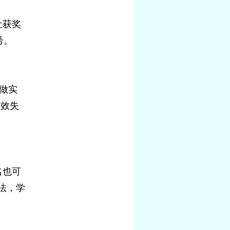
让获奖
号。
在做实
有效失
名也可
法，学