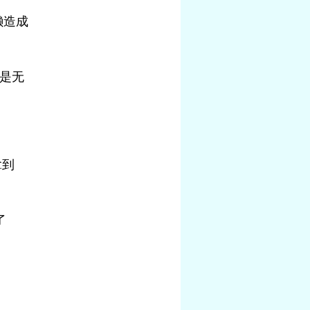
懒造成
还是无
拿到
了