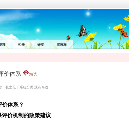
视频
相册
好友
留言板
研评价体系
精选
:
一孔之见
|
系统分类:
观点评述
评价体系？
果评价机制的政策建议