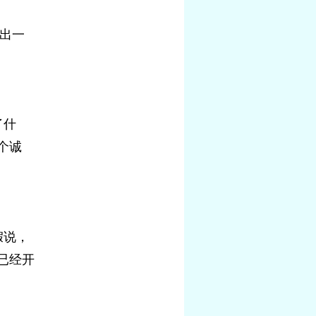
留出一
了什
个诚
假说，
已经开