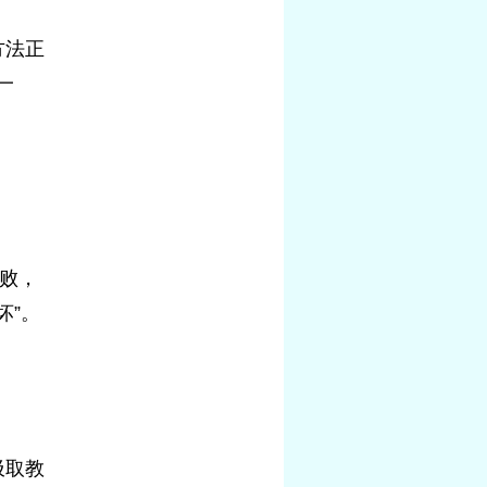
方法正
一
失败，
坏”。
汲取教