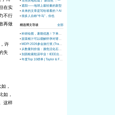
•
当光伏电站成了"新自然"：一
块太阳能板，如何同时守护气候
•
遮阳——地球上最轻量的新型
但在实
与生命
生态系统机制
•
未来的文章是写给谁看的？AI
力不行
时代的知识生产困局
•
很多人自称“牛马”，你也
配？！那是什么？其实更可能是
敢再做
精选博文导读
全部
马饲料！
•
科研绘图，暑期优惠！下单立减500元
•
甜菜根汁可以缓解怀孕对肾脏的压力
态，许
•
MDPI 2026参会旅行奖 (Travel Award) 中国区获奖名单公布！
•
从数量到价值：濒危活化石ELF 理论重塑濒危物种保护优先级
的失
•
别因检索耽误毕业！IEEE出版+EI快检索，8-9月会议合集征稿中
•
年度Top 10榜单 | Taylor & Francis科学与技术领域中国作者最受欢迎的热门文章榜单出炉！
比如，
比如，
。这样