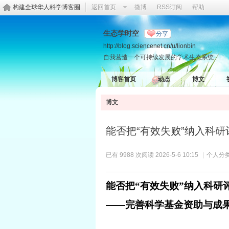
构建全球华人科学博客圈
返回首页
微博
RSS订阅
帮助
生态学时空
分享
http://blog.sciencenet.cn/u/lionbin
自我营造一个可持续发展的学术生态系统
博客首页
动态
博文
博文
能否把“有效失败”纳入科
已有 9988 次阅读
2026-5-6 10:15
|
个人分类
能否把
“
有效失败
”
纳入科研
——完善科学基金资助与成