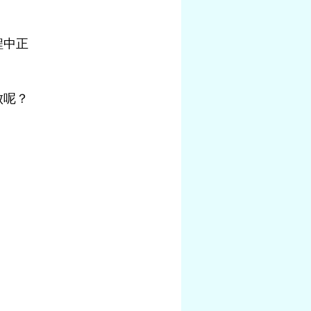
程中正
败呢？