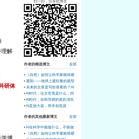
扫一扫，分享此博文
章
习并理解
作者的精选博文
全部
•
《自然》如何让科学家敢啃硬
出
骨头，同时根除科学欺诈可能
•
遮阳——地球上最轻量的新型
科研体
生态系统机制
•
未来的文章是写给谁看的？AI
时代的知识生产困局
•
AI时代，论文究竟是什么，同
时给未来的科研基金资助制度提
•
AI时代，你和导师的差距消失
个建议
了！真的吗？然后呢？
•
AI是放大器，而非创造器
作者的其他最新博文
全部
•
AI在科学中能做什么，不能做
什么——串读今天五篇Nature文
•
《自然》如何让科学家敢啃硬
疫学博
章后的边界图谱
骨头，同时根除科学欺诈可能