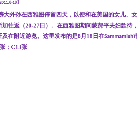
】
20
11
.
8
-
18
携大外孙
在西雅图停留四天
，
以便和在美国的女儿、
斯加往返（
20-27
日）。在西雅图期间蒙郝平夫妇款待
证及在附近游览。
这里发布的是
月
18
日
在
8
Sammamish
6张；C13张