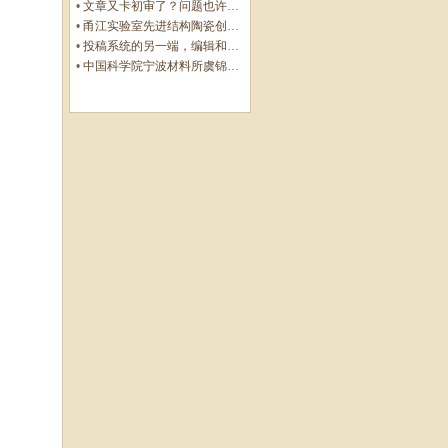
•
文章又卡初审了？问题也许在Cover Letter上，这份写作指南+模板拿好！
•
甬江实验室先进结构陶瓷创新中心团队综述：室温塑性陶瓷的兴起与研究进展
•
投稿系统的另一端，编辑和审稿人到底在做什么？丨Wiley暑期线上学习营
•
中国科学院宁波材料所虞锦洪: 界面工程实现兼具超高热导率和透波性能的柔性复合薄膜