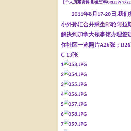
【个人所藏资料
影像资料
GRLLSW YXZL
年
月
日
我
们
2011
8
17-20
,
小外孙汇合并乘坐邮轮阿拉
解决到加拿大领事馆办理签
住社区一览
照片
A26
张
；
B2
C 13张
1
2
3
4
5
6
7