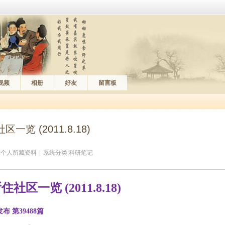
、与时俱进。
视频
相册
好友
留言板
一览 (2011.8.18)
:
个人所藏资料
|
系统分类:
科研笔记
所住社区一览
(20
11
.
8
.
18
)
发布
第
394
88
篇