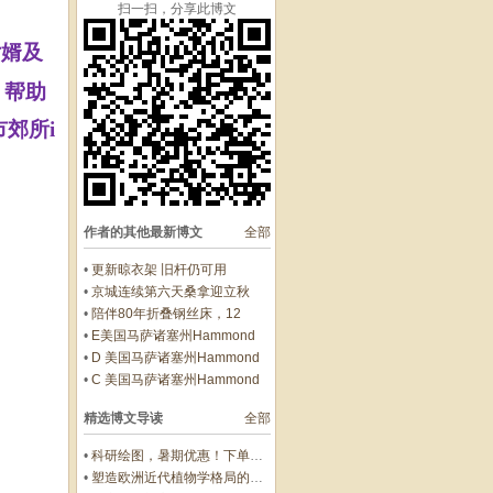
扫一扫，分享此博文
女婿及
，帮助
市
郊所
i
作者的其他最新博文
全部
•
更新晾衣架 旧杆仍可用
•
京城连续第六天桑拿迎立秋
•
陪伴80年折叠钢丝床，12
元“废品”处理记
•
E美国马萨诸塞州Hammond
Castle（哈蒙德城堡）与
•
D 美国马萨诸塞州Hammond
Gloucester Beach（格洛斯特海
Castle（哈蒙德城堡）与
•
C 美国马萨诸塞州Hammond
滩）
Gloucester Beach（格洛斯特海
Castle（哈蒙德城堡）与
滩）
精选博文导读
全部
Gloucester Beach（格洛斯特海
滩）
•
科研绘图，暑期优惠！下单立减500元
•
塑造欧洲近代植物学格局的马德里皇家植物园里程碑式园长