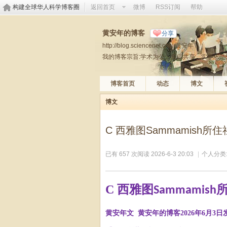
构建全球华人科学博客圈
返回首页
微博
RSS订阅
帮助
黄安年的博客
分享
http://blog.sciencenet.cn/u/黄安年
我的博客宗旨:学术为公、资源共享、实事求是
博客首页
动态
博文
博文
C 西雅图Sammamish所住社区
已有 657 次阅读
2026-6-3 20:03
|
个人分类
C
西雅图
Sammamish
黄安年文
黄安年的博客
2026
年
6
月
3
日