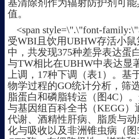
基清除剂作为辐射防护剂可能
值。
<span style=\".\"font-f
受WBI且饮用UBHW存活小
中，共发现375种差异表达蛋
与TW相比在UBHW中表达显
上调，17种下调（表1）。基
物学过程的GO统计分析，筛选
脂蛋白和磷脂转运（图4C）
与基因组百科全书（KEGG
代谢、酒精性肝病、脂质与动
化与吸收以及非洲锥虫病（图5A