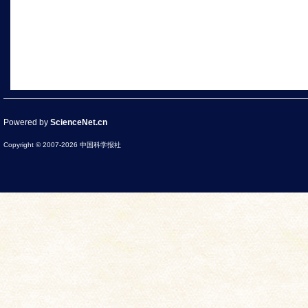
Powered by
ScienceNet.cn
Copyright © 2007-
2026
中国科学报社