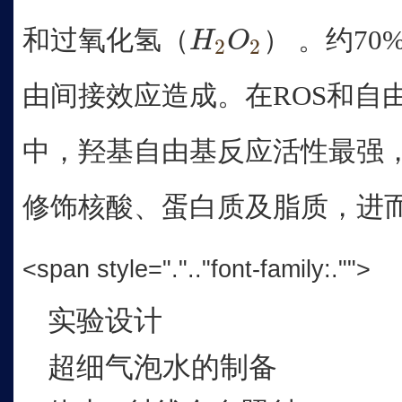
和过氧化氢（
） 。约7
H
O
2
2
H
2
O
2
由间接效应造成。在ROS和自
中，羟基自由基反应活性最强
修饰核酸、蛋白质及脂质，进
<span style=".".."font-family:."">
实验设计
超细气泡水的制备