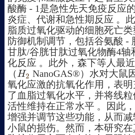
酸酶 - 1是急性先天免疫反
炎症、代谢和急性期反应 。
脂质过氧化驱动的细胞死亡类
防御机制调节，包括谷氨酸 -
甘肽/谷胱甘肽过氧化物酶4轴和
化反应 。此外，森下等人最
（
NanoGAS®）水对大
H
2
H
2
氧化应激的抗氧化作用，表明
了血脂过氧化水平，并将线粒
活性维持在正常水平 。因此，
增强并调节这些功能，从而减
小鼠的损伤。然而，本研究在