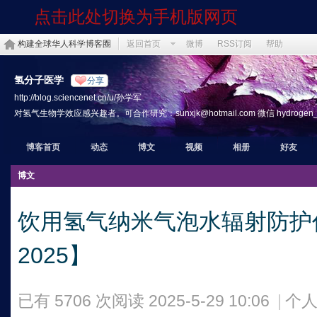
点击此处切换为手机版网页
构建全球华人科学博客圈
返回首页
微博
RSS订阅
帮助
氢分子医学
分享
http://blog.sciencenet.cn/u/孙学军
对氢气生物学效应感兴趣者。可合作研究：sunxjk@hotmail.com 微信 hydrogen_th
博客首页
动态
博文
视频
相册
好友
博文
饮用氢气纳米气泡水辐射防护
2025】
已有 5706 次阅读
2025-5-29 10:06
|
个人