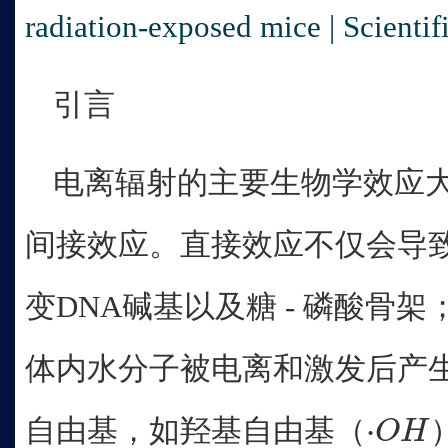
radiation-exposed mice | Scientif
引言
电离辐射的主要生物学效应
间接效应。直接效应不仅会导致
变DNA碱基以及糖 - 磷酸骨
体内水分子被电离和激发后产生
⋅
自由基，如羟基自由基（
O
H
·
O
H