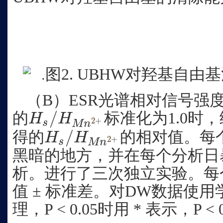
图2. UBHW对羟基自由
（B）ESR光谱相对信号强
/
的
标准化为1.0时
H
H
H
s
/
H
M
n
2
+
2
+
s
M
n
/
得的
的相对值。每
H
H
H
s
/
H
M
n
2
+
2
+
s
M
n
黑暗的地方，并在每个分析日
析。进行了三次独立实验。每
值 ± 标准差。对DW数据使用
理，P < 0.05时用 * 表示，P <