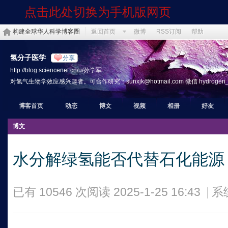
点击此处切换为手机版网页
构建全球华人科学博客圈
返回首页
微博
RSS订阅
帮助
氢分子医学
分享
http://blog.sciencenet.cn/u/孙学军
对氢气生物学效应感兴趣者。可合作研究：sunxjk@hotmail.com 微信 hydrogen_th
博客首页
动态
博文
视频
相册
好友
博文
水分解绿氢能否代替石化能源
已有 10546 次阅读
2025-1-25 16:43
|
系