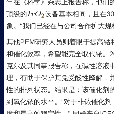
年在《科学》杂志上报告称，他们
顶级的
设备基本相同，且在3
I
r
O
2
I
r
O
2
象。“我们已经在与公司合作扩大规
其他PEM研究人员则着眼于提高钴
和催化效率，希望能完全取代铱。20
克尔及其同事报告称，在碱性溶液中
理，有助于保护其免受酸性降解，
性的排列状态。结果是：该催化剂
到氧化铱的水平。“对于非铱催化剂
度和最高的稳定性，” 同样来自IC