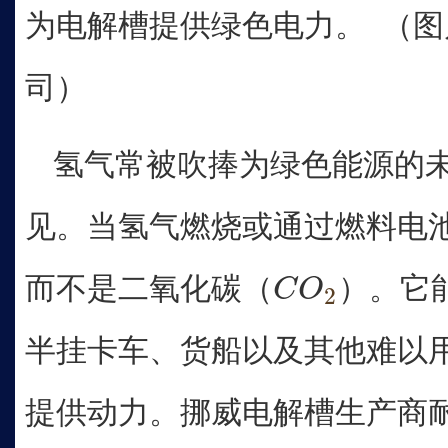
为电解槽提供绿色电力。 （图
司）
氢气常被吹捧为绿色能源的
见。当氢气燃烧或通过燃料电
而不是二氧化碳（
）。它
C
O
2
C
O
2
半挂卡车、货船以及其他难以
提供动力。挪威电解槽生产商耐