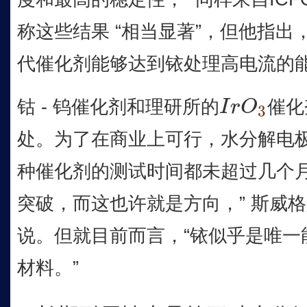
称这些结果 “相当显著”，但他指
代催化剂能够达到铱处理高电流的
钴 - 钨催化剂和理研所的
催化
I
r
O
3
I
r
O
3
处。为了在商业上可行，水分解电极
种催化剂的测试时间都未超过几个月
突破，而这也许就是方向，” 斯威
说。但就目前而言，“铱似乎是唯一
材料。”