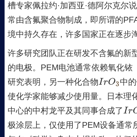
槽专家佩拉约·加西亚·德阿尔克尔
常由含氟聚合物制成，即所谓的PF
境中持久存在，许多国家正在逐步
许多研究团队正在研发不含氟的新型
的电极。PEM电池通常依赖氧化铱
研究表明，另一种化合物
中的
I
r
O
3
I
r
O
3
使化学家能够减少使用量。日本理
中心的中村龙平及其同事合成了
I
r
I
r
O
3
极涂层上，仅使用了PEM设备通常