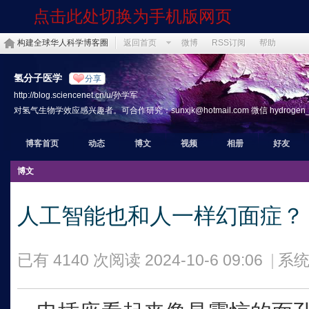
点击此处切换为手机版网页
构建全球华人科学博客圈
返回首页
微博
RSS订阅
帮助
氢分子医学
分享
http://blog.sciencenet.cn/u/孙学军
对氢气生物学效应感兴趣者。可合作研究：sunxjk@hotmail.com 微信 hydrogen_th
博客首页
动态
博文
视频
相册
好友
博文
人工智能也和人一样幻面症？
已有 4140 次阅读
2024-10-6 09:06
|
系统